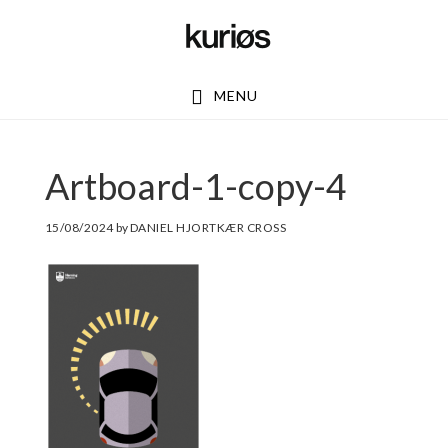
Skip
Skip
to
to
main
footer
MENU
content
Artboard-1-copy-4
15/08/2024
by
DANIEL HJORTKÆR CROSS