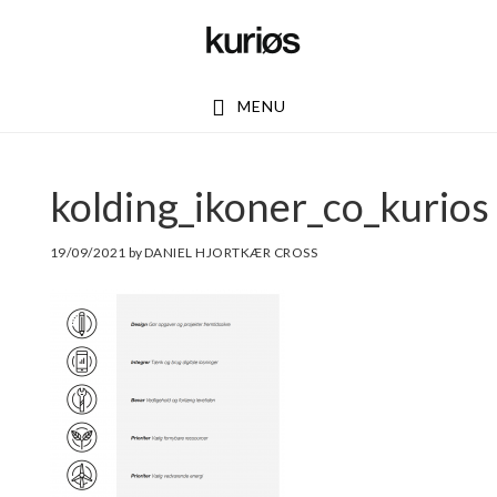
Skip
Skip
to
to
main
footer
MENU
content
kolding_ikoner_co_kurios
19/09/2021
by
DANIEL HJORTKÆR CROSS