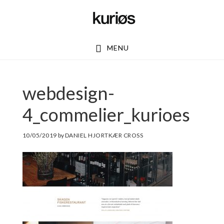
Skip
Skip
to
to
main
footer
MENU
content
webdesign-
4_commelier_kurioes
10/05/2019
by
DANIEL HJORTKÆR CROSS