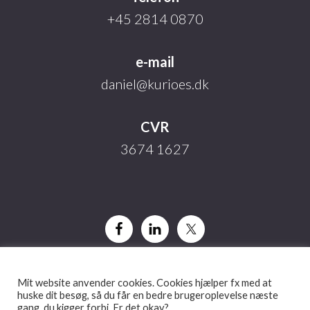
+45 2814 0870
e-mail
daniel@kurioes.dk
CVR
3674 1627
Mit website anvender cookies. Cookies hjælper fx med at
huske dit besøg, så du får en bedre brugeroplevelse næste
gang, du kigger forbi. Er det okay?